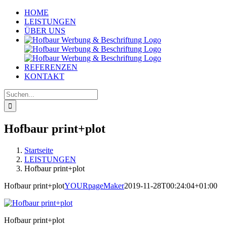
Zum
HOME
Inhalt
LEISTUNGEN
springen
ÜBER UNS
REFERENZEN
KONTAKT
Suche
nach:
Hofbaur print+plot
Startseite
LEISTUNGEN
Hofbaur print+plot
Hofbaur print+plot
YOURpageMaker
2019-11-28T00:24:04+01:00
Hofbaur print+plot