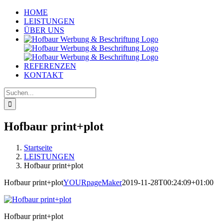
Zum
HOME
Inhalt
LEISTUNGEN
springen
ÜBER UNS
REFERENZEN
KONTAKT
Suche
nach:
Hofbaur print+plot
Startseite
LEISTUNGEN
Hofbaur print+plot
Hofbaur print+plot
YOURpageMaker
2019-11-28T00:24:09+01:00
Hofbaur print+plot