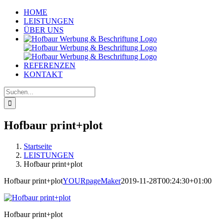
Zum
HOME
Inhalt
LEISTUNGEN
springen
ÜBER UNS
REFERENZEN
KONTAKT
Suche
nach:
Hofbaur print+plot
Startseite
LEISTUNGEN
Hofbaur print+plot
Hofbaur print+plot
YOURpageMaker
2019-11-28T00:24:30+01:00
Hofbaur print+plot